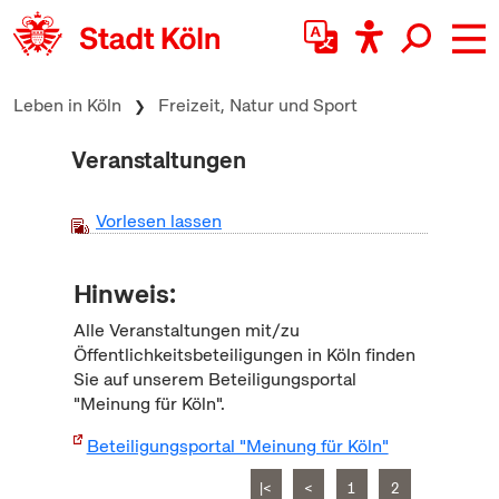
zum Inhalt springen
Leben in Köln
Freizeit, Natur und Sport
Veranstaltungen
Vorlesen lassen
Hinweis:
Alle Veranstaltungen mit/zu
Öffentlichkeitsbeteiligungen in Köln finden
Sie auf unserem Beteiligungsportal
"Meinung für Köln".
Beteiligungsportal "Meinung für Köln"
|<
<
1
2