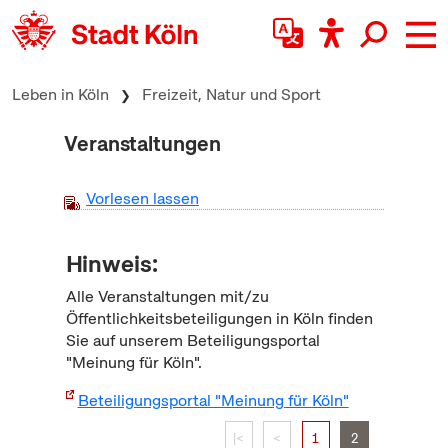
zum Inhalt springen
Leben in Köln
Freizeit, Natur und Sport
Veranstaltungen
Vorlesen lassen
Hinweis:
Alle Veranstaltungen mit/zu
Öffentlichkeitsbeteiligungen in Köln finden
Sie auf unserem Beteiligungsportal
"Meinung für Köln".
Beteiligungsportal "Meinung für Köln"
|<
<
1
2