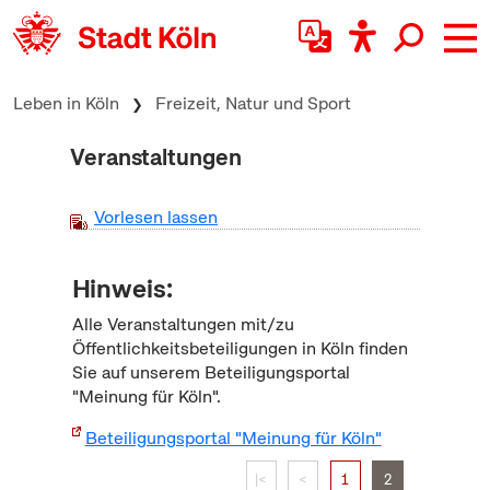
zum Inhalt springen
Leben in Köln
Freizeit, Natur und Sport
Veranstaltungen
Vorlesen lassen
Hinweis:
Alle Veranstaltungen mit/zu
Öffentlichkeitsbeteiligungen in Köln finden
Sie auf unserem Beteiligungsportal
"Meinung für Köln".
Beteiligungsportal "Meinung für Köln"
|<
<
1
2