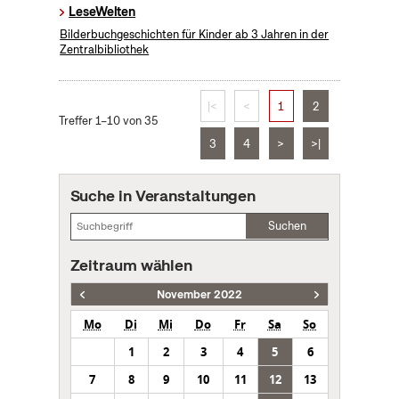
LeseWelten
Bilderbuchgeschichten für Kinder ab 3 Jahren in der
Zentralbibliothek
|<
<
1
2
Treffer 1–10 von 35
3
4
>
>|
Suche in Veranstaltungen
Suchen
Zeitraum wählen
November 2022
Mo
Di
Mi
Do
Fr
Sa
So
1
2
3
4
5
6
7
8
9
10
11
12
13