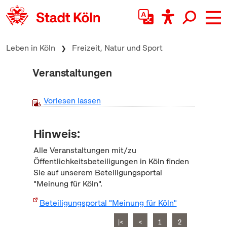
zum Inhalt springen
Leben in Köln
Freizeit, Natur und Sport
Veranstaltungen
Vorlesen lassen
Hinweis:
Alle Veranstaltungen mit/zu
Öffentlichkeitsbeteiligungen in Köln finden
Sie auf unserem Beteiligungsportal
"Meinung für Köln".
Beteiligungsportal "Meinung für Köln"
|<
<
1
2