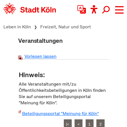
zum Inhalt springen
Leben in Köln
Freizeit, Natur und Sport
Veranstaltungen
Vorlesen lassen
Hinweis:
Alle Veranstaltungen mit/zu
Öffentlichkeitsbeteiligungen in Köln finden
Sie auf unserem Beteiligungsportal
"Meinung für Köln".
Beteiligungsportal "Meinung für Köln"
|<
<
1
2