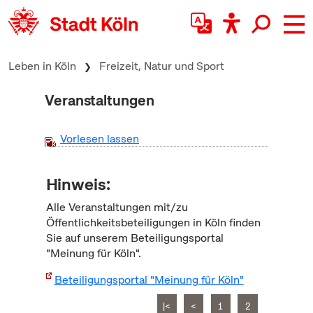
zum Inhalt springen
Leben in Köln
Freizeit, Natur und Sport
Veranstaltungen
Vorlesen lassen
Hinweis:
Alle Veranstaltungen mit/zu
Öffentlichkeitsbeteiligungen in Köln finden
Sie auf unserem Beteiligungsportal
"Meinung für Köln".
Beteiligungsportal "Meinung für Köln"
|<
<
1
2