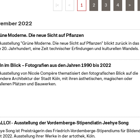
|<
<
1
2
3
4
>
ovember 2022
üne Moderne. Die neue Sicht auf Pflanzen
Ausstellung "Grüne Moderne. Die neue Sicht auf Pflanzen" blickt zurück in das
e 20. Jahrhundert, eine Zeit technischer Erfindungen und kulturellen Wandels.
ln im Blick – Fotografien aus den Jahren 1990 bis 2022
Ausstellung von Nicole Compère thematisiert den fotografischen Blick auf die
ndere Architektur der Stadt Köln, mit ihren ästhetischen, magischen oder
allenen Plätzen und Bauwerken.
LLO! - Ausstellung der Vordemberge-Stipendiatin Jeehye Song
ye Song ist Preisträgerin des Friedrich-Vordemberge-Stipendiums für Bilden
t 2022. Ausstellung ihrer Werke in der artothek, Köln.