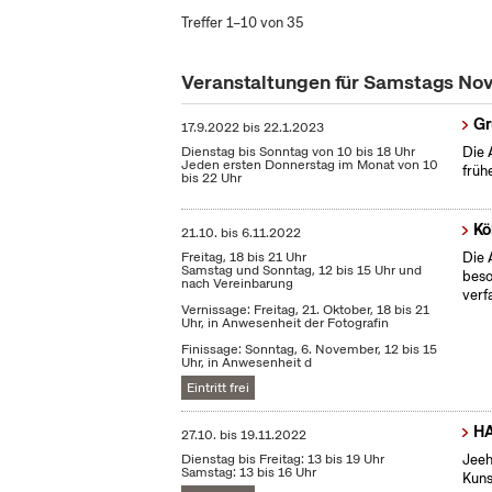
Treffer 1–10 von 35
Veranstaltungen für Samstags N
Gr
17.9.2022
bis
22.1.2023
Dienstag bis Sonntag von 10 bis 18 Uhr
Die 
Jeden ersten Donnerstag im Monat von 10
früh
bis 22 Uhr
Kö
21.10.
bis
6.11.2022
Freitag, 18 bis 21 Uhr
Die 
Samstag und Sonntag, 12 bis 15 Uhr und
beso
nach Vereinbarung
verf
Vernissage: Freitag, 21. Oktober, 18 bis 21
Uhr, in Anwesenheit der Fotografin
Finissage: Sonntag, 6. November, 12 bis 15
Uhr, in Anwesenheit d
Eintritt frei
HA
27.10.
bis
19.11.2022
Dienstag bis Freitag: 13 bis 19 Uhr
Jeeh
Samstag: 13 bis 16 Uhr
Kuns