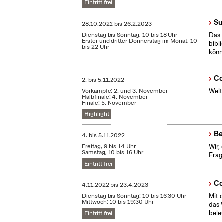
Eintritt frei
Su
28.10.2022
bis
26.2.2023
Dienstag bis Sonntag, 10 bis 18 Uhr
Das 
Erster und dritter Donnerstag im Monat, 10
bibl
bis 22 Uhr
könn
Co
2.
bis
5.11.2022
Vorkämpfe: 2. und 3. November
Welt
Halbfinale: 4. November
Finale: 5. November
Highlight
Be
4.
bis
5.11.2022
Freitag, 9 bis 14 Uhr
Wir,
Samstag, 10 bis 16 Uhr
Frag
Eintritt frei
Co
4.11.2022
bis
23.4.2023
Dienstag bis Sonntag: 10 bis 16:30 Uhr
Mit 
Mittwoch: 10 bis 19:30 Uhr
das 
bele
Eintritt frei