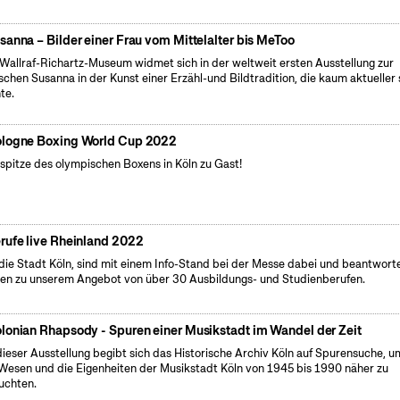
sanna – Bilder einer Frau vom Mittelalter bis MeToo
Wallraf-Richartz-Museum widmet sich in der weltweit ersten Ausstellung zur
ischen Susanna in der Kunst einer Erzähl-und Bildtradition, die kaum aktueller 
te.
logne Boxing World Cup 2022
spitze des olympischen Boxens in Köln zu Gast!
rufe live Rheinland 2022
 die Stadt Köln, sind mit einem Info-Stand bei der Messe dabei und beantwort
en zu unserem Angebot von über 30 Ausbildungs- und Studienberufen.
lonian Rhapsody - Spuren einer Musikstadt im Wandel der Zeit
dieser Ausstellung begibt sich das Historische Archiv Köln auf Spurensuche, u
Wesen und die Eigenheiten der Musikstadt Köln von 1945 bis 1990 näher zu
uchten.