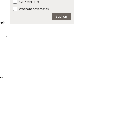
nur Highlights
Wochenendvorschau
Suchen
sein
en
m