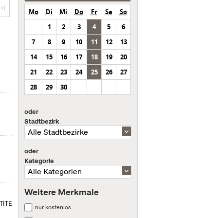
>|
Mo
Di
Mi
Do
Fr
Sa
So
1
2
3
4
5
6
7
8
9
10
11
12
13
14
15
16
17
18
19
20
21
22
23
24
25
26
27
28
29
30
oder
Stadtbezirk
oder
Kategorie
Weitere Merkmale
ETITE
nur kostenlos