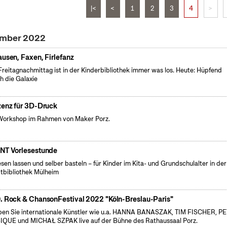
|<
<
1
2
3
4
>
vember 2022
ausen, Faxen, Firlefanz
reitagnachmittag ist in der Kinderbibliothek immer was los. Heute: Hüpfend
h die Galaxie
zenz für 3D-Druck
Workshop im Rahmen von Maker Porz.
NT Vorlesestunde
esen lassen und selber basteln – für Kinder im Kita- und Grundschulalter in der
tbibliothek Mülheim
. Rock & ChansonFestival 2022 "Köln-Breslau-Paris"
ben Sie internationale Künstler wie u.a. HANNA BANASZAK, TIM FISCHER, P
QUE und MICHAŁ SZPAK live auf der Bühne des Rathaussaal Porz.