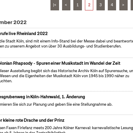
|<
<
1
2
3
4
>
vember 2022
rufe live Rheinland 2022
 die Stadt Köln, sind mit einem Info-Stand bei der Messe dabei und beantwort
en zu unserem Angebot von über 30 Ausbildungs- und Studienberufen.
lonian Rhapsody - Spuren einer Musikstadt im Wandel der Zeit
dieser Ausstellung begibt sich das Historische Archiv Köln auf Spurensuche, u
Wesen und die Eigenheiten der Musikstadt Köln von 1945 bis 1990 näher zu
uchten.
esgrubenweg in Köln-Hahnwald, 1. Änderung
rmieren Sie sich zur Planung und geben Sie eine Stellungnahme ab.
r kleine rote Drache und der Prinz
sen Faxen Firlefanz meets 200 Jahre Kölner Karneval: karnevalistische Lesung
er ab 5 Jahren in der Zentralbibliothek.