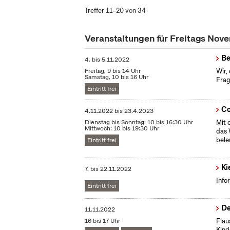
Treffer 11–20 von 34
Veranstaltungen für Freitags No
Be
4.
bis
5.11.2022
Freitag, 9 bis 14 Uhr
Wir,
Samstag, 10 bis 16 Uhr
Frag
Eintritt frei
Co
4.11.2022
bis
23.4.2023
Dienstag bis Sonntag: 10 bis 16:30 Uhr
Mit 
Mittwoch: 10 bis 19:30 Uhr
das 
bele
Eintritt frei
Ki
7.
bis
22.11.2022
Info
Eintritt frei
De
11.11.2022
16 bis 17 Uhr
Flau
Kind