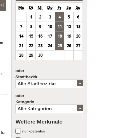
>|
Mo
Di
Mi
Do
Fr
Sa
So
1
2
3
4
5
6
7
8
9
10
11
12
13
14
15
16
17
18
19
20
en
21
22
23
24
25
26
27
28
29
30
oder
m
Stadtbezirk
oder
Kategorie
Weitere Merkmale
nur kostenlos
 für