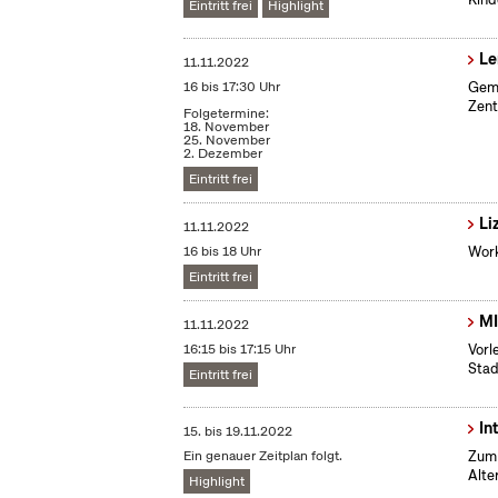
Eintritt frei
Highlight
Le
11.11.2022
16 bis 17:30 Uhr
Geme
Zent
Folgetermine:
18. November
25. November
2. Dezember
Eintritt frei
Li
11.11.2022
16 bis 18 Uhr
Work
Eintritt frei
MI
11.11.2022
16:15 bis 17:15 Uhr
Vorl
Stad
Eintritt frei
In
15.
bis
19.11.2022
Ein genauer Zeitplan folgt.
Zum 
Alte
Highlight