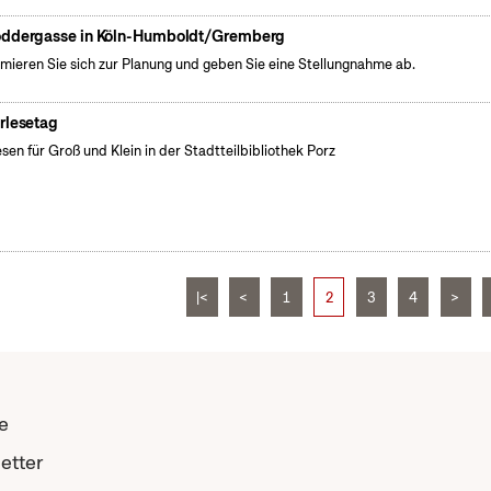
ddergasse in Köln-Humboldt/Gremberg
rmieren Sie sich zur Planung und geben Sie eine Stellungnahme ab.
rlesetag
esen für Groß und Klein in der Stadtteilbibliothek Porz
|<
<
1
2
3
4
>
e
etter