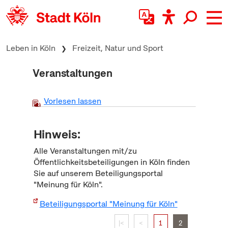
zum Inhalt springen
Leben in Köln
Freizeit, Natur und Sport
Veranstaltungen
Vorlesen lassen
Hinweis:
Alle Veranstaltungen mit/zu
Öffentlichkeitsbeteiligungen in Köln finden
Sie auf unserem Beteiligungsportal
"Meinung für Köln".
Beteiligungsportal "Meinung für Köln"
|<
<
1
2