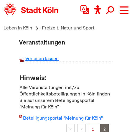
zum Inhalt springen
Leben in Köln
Freizeit, Natur und Sport
Veranstaltungen
Vorlesen lassen
Hinweis:
Alle Veranstaltungen mit/zu
Öffentlichkeitsbeteiligungen in Köln finden
Sie auf unserem Beteiligungsportal
"Meinung für Köln".
Beteiligungsportal "Meinung für Köln"
|<
<
1
2