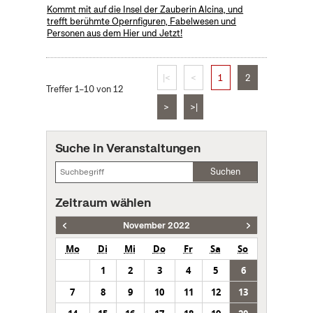
Kommt mit auf die Insel der Zauberin Alcina, und
trefft berühmte Opernfiguren, Fabelwesen und
Personen aus dem Hier und Jetzt!
|<
<
1
2
Treffer 1–10 von 12
>
>|
Suche in Veranstaltungen
Suchen
Zeitraum wählen
November 2022
Mo
Di
Mi
Do
Fr
Sa
So
1
2
3
4
5
6
7
8
9
10
11
12
13