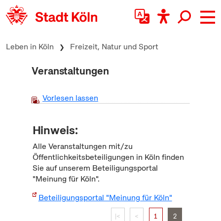
zum Inhalt springen
Leben in Köln
Freizeit, Natur und Sport
Veranstaltungen
Vorlesen lassen
Hinweis:
Alle Veranstaltungen mit/zu
Öffentlichkeitsbeteiligungen in Köln finden
Sie auf unserem Beteiligungsportal
"Meinung für Köln".
Beteiligungsportal "Meinung für Köln"
|<
<
1
2