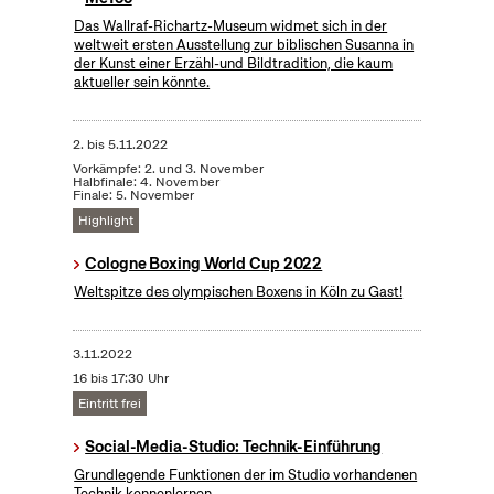
Das Wallraf-Richartz-Museum widmet sich in der
weltweit ersten Ausstellung zur biblischen Susanna in
der Kunst einer Erzähl-und Bildtradition, die kaum
aktueller sein könnte.
2.
bis
5.11.2022
Vorkämpfe: 2. und 3. November
Halbfinale: 4. November
Finale: 5. November
Highlight
Cologne Boxing World Cup 2022
Weltspitze des olympischen Boxens in Köln zu Gast!
3.11.2022
16 bis 17:30 Uhr
Eintritt frei
Social-Media-Studio: Technik-Einführung
Grundlegende Funktionen der im Studio vorhandenen
Technik kennenlernen.