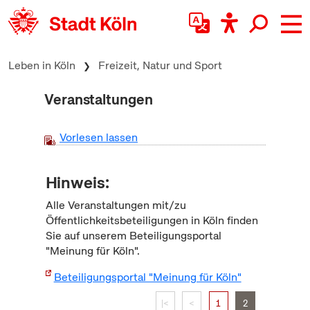
zum Inhalt springen
Leben in Köln
Freizeit, Natur und Sport
Veranstaltungen
Vorlesen lassen
Hinweis:
Alle Veranstaltungen mit/zu
Öffentlichkeitsbeteiligungen in Köln finden
Sie auf unserem Beteiligungsportal
"Meinung für Köln".
Beteiligungsportal "Meinung für Köln"
|<
<
1
2