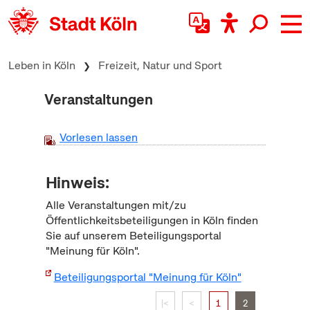
zum Inhalt springen
Leben in Köln
Freizeit, Natur und Sport
Veranstaltungen
Vorlesen lassen
Hinweis:
Alle Veranstaltungen mit/zu
Öffentlichkeitsbeteiligungen in Köln finden
Sie auf unserem Beteiligungsportal
"Meinung für Köln".
Beteiligungsportal "Meinung für Köln"
|<
<
1
2