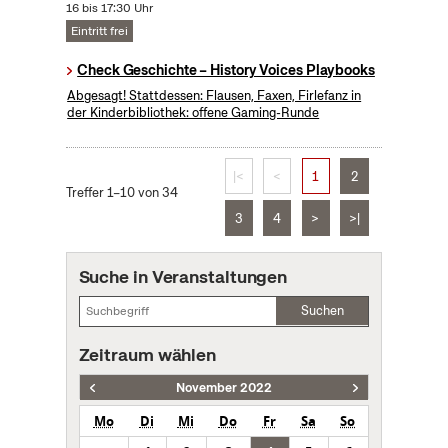
16 bis 17:30 Uhr
Eintritt frei
Check Geschichte – History Voices Playbooks
Abgesagt! Stattdessen: Flausen, Faxen, Firlefanz in
der Kinderbibliothek: offene Gaming-Runde
|<
<
1
2
Treffer 1–10 von 34
3
4
>
>|
Suche in Veranstaltungen
Suchen
Zeitraum wählen
November 2022
Mo
Di
Mi
Do
Fr
Sa
So