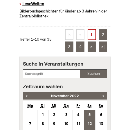
LeseWelten
Bilderbuchgeschichten für Kinder ab 3 Jahren in der
Zentralbibliothek
|<
<
1
2
Treffer 1–10 von 35
3
4
>
>|
Suche in Veranstaltungen
Suchen
Zeitraum wählen
November 2022
Mo
Di
Mi
Do
Fr
Sa
So
1
2
3
4
5
6
7
8
9
10
11
12
13