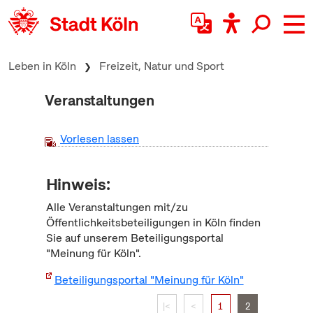
zum Inhalt springen
Leben in Köln
Freizeit, Natur und Sport
Veranstaltungen
Vorlesen lassen
Hinweis:
Alle Veranstaltungen mit/zu
Öffentlichkeitsbeteiligungen in Köln finden
Sie auf unserem Beteiligungsportal
"Meinung für Köln".
Beteiligungsportal "Meinung für Köln"
|<
<
1
2