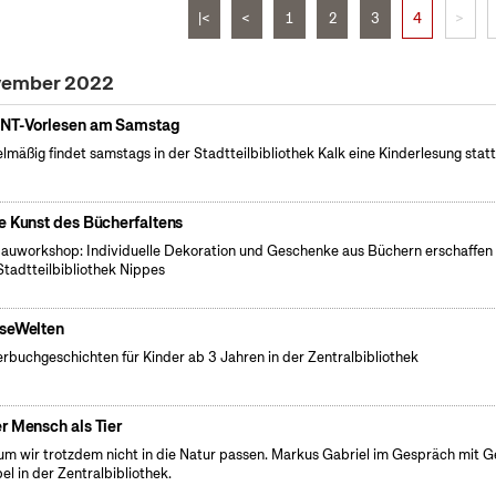
|<
<
1
2
3
4
>
ovember 2022
NT-Vorlesen am Samstag
lmäßig findet samstags in der Stadtteilbibliothek Kalk eine Kinderlesung statt
e Kunst des Bücherfaltens
auworkshop: Individuelle Dekoration und Geschenke aus Büchern erschaffen 
Stadtteilbibliothek Nippes
seWelten
erbuchgeschichten für Kinder ab 3 Jahren in der Zentralbibliothek
r Mensch als Tier
m wir trotzdem nicht in die Natur passen. Markus Gabriel im Gespräch mit G
el in der Zentralbibliothek.