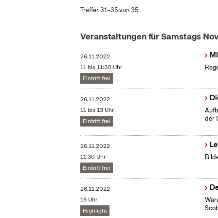
Treffer 31–35 von 35
Veranstaltungen für Samstags N
MI
26.11.2022
11 bis 11:30 Uhr
Rege
Eintritt frei
Di
26.11.2022
11 bis 13 Uhr
Aufb
der 
Eintritt frei
Le
26.11.2022
11:30 Uhr
Bild
Eintritt frei
De
26.11.2022
18 Uhr
Waru
Scob
Highlight