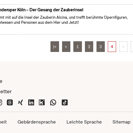
nderoper Köln – Der Gesang der Zauberinsel
t mit auf die Insel der Zauberin Alcina, und trefft berühmte Opernfiguren,
lwesen und Personen aus dem Hier und Jetzt!
|<
<
1
2
3
4
>
e
etter
heit
Gebärdensprache
Leichte Sprache
Sitemap