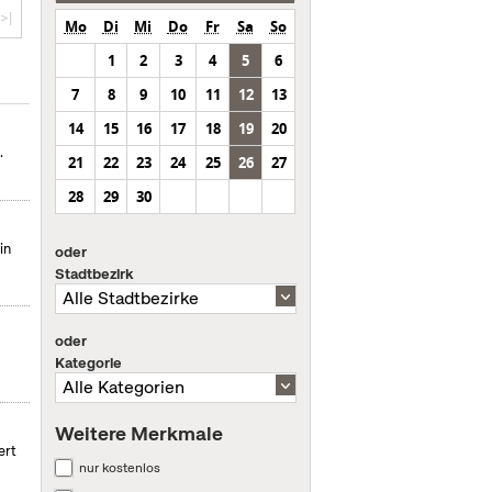
>|
Mo
Di
Mi
Do
Fr
Sa
So
1
2
3
4
5
6
7
8
9
10
11
12
13
14
15
16
17
18
19
20
.
21
22
23
24
25
26
27
28
29
30
in
oder
Stadtbezirk
oder
Kategorie
Weitere Merkmale
ert
nur kostenlos