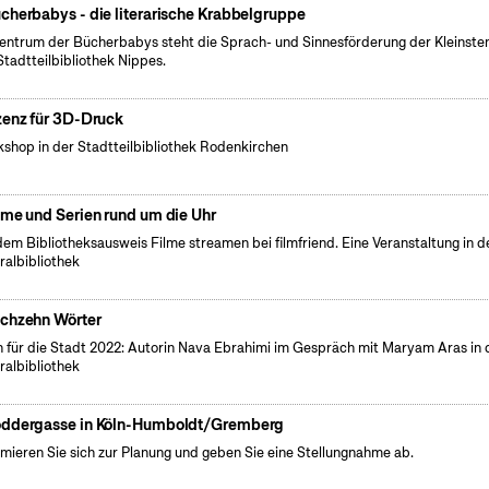
cherbabys - die literarische Krabbelgruppe
entrum der Bücherbabys steht die Sprach- und Sinnesförderung der Kleinsten
Stadtteilbibliothek Nippes.
zenz für 3D-Druck
shop in der Stadtteilbibliothek Rodenkirchen
lme und Serien rund um die Uhr
dem Bibliotheksausweis Filme streamen bei filmfriend. Eine Veranstaltung in d
ralbibliothek
chzehn Wörter
 für die Stadt 2022: Autorin Nava Ebrahimi im Gespräch mit Maryam Aras in 
ralbibliothek
ddergasse in Köln-Humboldt/Gremberg
rmieren Sie sich zur Planung und geben Sie eine Stellungnahme ab.