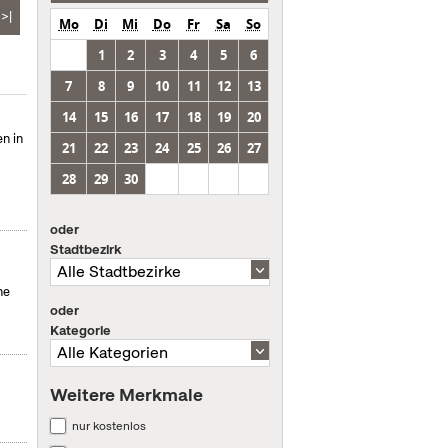
>|
Mo
Di
Mi
Do
Fr
Sa
So
1
2
3
4
5
6
7
8
9
10
11
12
13
14
15
16
17
18
19
20
en in
21
22
23
24
25
26
27
28
29
30
oder
Stadtbezirk
he
oder
Kategorie
Weitere Merkmale
nur kostenlos