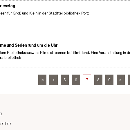
rlesetag
esen für Groß und Klein in der Stadtteilbibliothek Porz
lme und Serien rund um die Uhr
dem Bibliotheksausweis Filme streamen bei filmfriend. Eine Veranstaltung in d
ralbibliothek
|<
<
5
6
7
8
9
>
e
etter