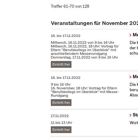
Treffer 61–70 von 128
Veranstaltungen für November 20
Me
16.
bis
17.11.2022
Mittwoch, 16.11.2022 von 9 bis 16 Uhr
Die 
Mittwoch, 16.11.2022, 18 Uhr: Vortrag für
der 
Eltern "Berufskollegs im Überblick" mit
schu
anschließendem Messerundgang
Donnerstag, 17.11.2022 von 9 bis 16 Uhr
Eintritt frei
Me
16.
bis
17.11.2022
9 bis 16 Uhr
Die 
16. November, 18 Uhr: Vortrag für Eltern
beru
"Berufskollegs im Überblick" mit Messe-
Absc
Rundgang
Eintritt frei
St
17.11.2022
11 bis 13 Uhr
Work
Eintritt frei