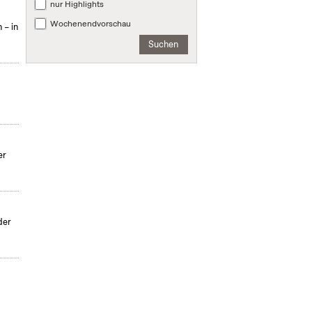
nur Highlights
Wochenendvorschau
 – in
Suchen
er
der