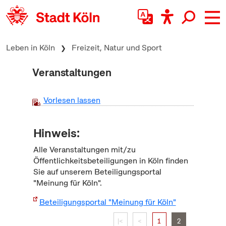
zum Inhalt springen
Leben in Köln
Freizeit, Natur und Sport
Veranstaltungen
Vorlesen lassen
Hinweis:
Alle Veranstaltungen mit/zu
Öffentlichkeitsbeteiligungen in Köln finden
Sie auf unserem Beteiligungsportal
"Meinung für Köln".
Beteiligungsportal "Meinung für Köln"
|<
<
1
2