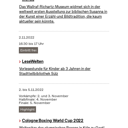
Das Wallraf-Richartz-Museum widmet sich in der
weltweit ersten Ausstellung zur biblischen Susanna in
der Kunst einer Erzähl-und Bildtradition, die kaum
aktueller sein könnte.
2.11.2022
16:30 bis 17 Uhr
Eintritt frei
LeseWelten
Vorlesestunde für Kinder ab 3 Jahren in der
Stadtteilbibliothek Sülz
2.
bis
5.11.2022
Vorkämpfe: 2. und 3. November
Halbfinale: 4. November
Finale: 5. November
Highlight
Cologne Boxing World Cup 2022
Weltspitze des olympischen Boxens in Köln zu Gast!