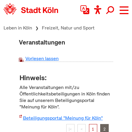
zum Inhalt springen
Leben in Köln
Freizeit, Natur und Sport
Veranstaltungen
Vorlesen lassen
Hinweis:
Alle Veranstaltungen mit/zu
Öffentlichkeitsbeteiligungen in Köln finden
Sie auf unserem Beteiligungsportal
"Meinung für Köln".
Beteiligungsportal "Meinung für Köln"
|<
<
1
2