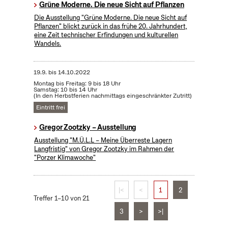
Grüne Moderne. Die neue Sicht auf Pflanzen
Die Ausstellung "Grüne Moderne. Die neue Sicht auf
Pflanzen" blickt zurück in das frühe 20. Jahrhundert,
eine Zeit technischer Erfindungen und kulturellen
Wandels.
19.9.
bis
14.10.2022
Montag bis Freitag: 9 bis 18 Uhr
Samstag: 10 bis 14 Uhr
(In den Herbstferien nachmittags eingeschränkter Zutritt)
Eintritt frei
Gregor Zootzky – Ausstellung
Ausstellung "M.Ü.L.L – Meine Überreste Lagern
Langfristig" von Gregor Zootzky im Rahmen der
"Porzer Klimawoche"
|<
<
1
2
Treffer 1–10 von 21
3
>
>|