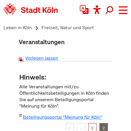
zum Inhalt springen
Leben in Köln
Freizeit, Natur und Sport
Veranstaltungen
Vorlesen lassen
Hinweis:
Alle Veranstaltungen mit/zu
Öffentlichkeitsbeteiligungen in Köln finden
Sie auf unserem Beteiligungsportal
"Meinung für Köln".
Beteiligungsportal "Meinung für Köln"
|<
<
1
2