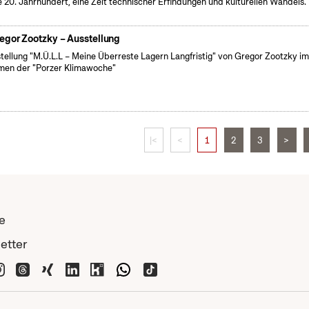
e 20. Jahrhundert, eine Zeit technischer Erfindungen und kulturellen Wandels.
egor Zootzky – Ausstellung
tellung "M.Ü.L.L – Meine Überreste Lagern Langfristig" von Gregor Zootzky i
en der "Porzer Klimawoche"
|<
<
1
2
3
>
e
etter