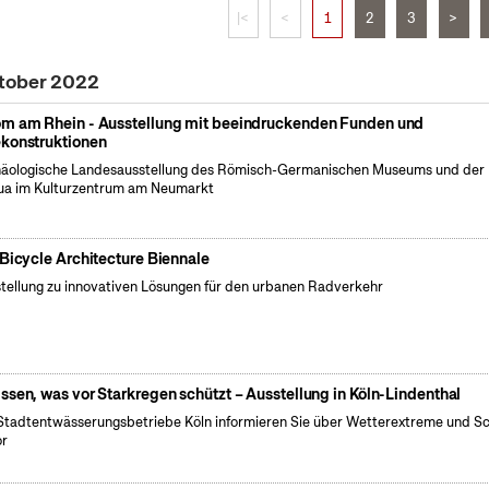
|<
<
1
2
3
>
ktober 2022
m am Rhein - Ausstellung mit beeindruckenden Funden und
konstruktionen
äologische Landesausstellung des Römisch-Germanischen Museums und der
a im Kulturzentrum am Neumarkt
 Bicycle Architecture Biennale
tellung zu innovativen Lösungen für den urbanen Radverkehr
ssen, was vor Starkregen schützt – Ausstellung in Köln-Lindenthal
Stadtentwässerungsbetriebe Köln informieren Sie über Wetterextreme und S
or