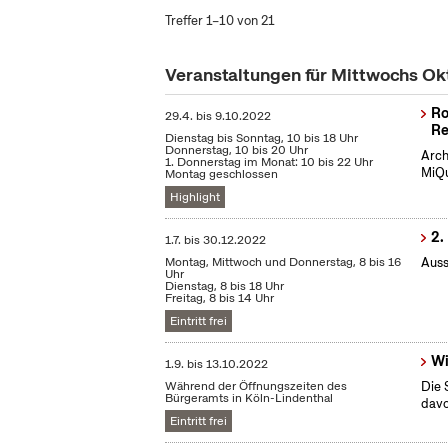
Treffer 1–10 von 21
Veranstaltungen für Mittwochs O
Ro
29.4.
bis
9.10.2022
Re
Dienstag bis Sonntag, 10 bis 18 Uhr
Donnerstag, 10 bis 20 Uhr
Arch
1. Donnerstag im Monat: 10 bis 22 Uhr
MiQu
Montag geschlossen
Highlight
2.
1.7.
bis
30.12.2022
Montag, Mittwoch und Donnerstag, 8 bis 16
Auss
Uhr
Dienstag, 8 bis 18 Uhr
Freitag, 8 bis 14 Uhr
Eintritt frei
Wi
1.9.
bis
13.10.2022
Während der Öffnungszeiten des
Die 
Bürgeramts in Köln-Lindenthal
dav
Eintritt frei