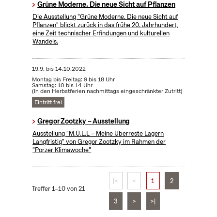
Grüne Moderne. Die neue Sicht auf Pflanzen
Die Ausstellung "Grüne Moderne. Die neue Sicht auf
Pflanzen" blickt zurück in das frühe 20. Jahrhundert,
eine Zeit technischer Erfindungen und kulturellen
Wandels.
19.9.
bis
14.10.2022
Montag bis Freitag: 9 bis 18 Uhr
Samstag: 10 bis 14 Uhr
(In den Herbstferien nachmittags eingeschränkter Zutritt)
Eintritt frei
Gregor Zootzky – Ausstellung
Ausstellung "M.Ü.L.L – Meine Überreste Lagern
Langfristig" von Gregor Zootzky im Rahmen der
"Porzer Klimawoche"
|<
<
1
2
Treffer 1–10 von 21
3
>
>|