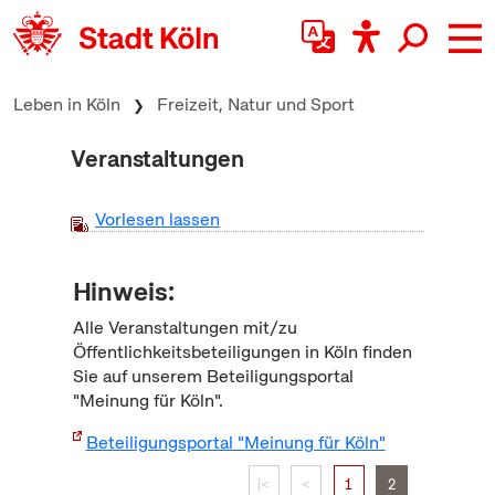
zum Inhalt springen
Leben in Köln
Freizeit, Natur und Sport
Veranstaltungen
Vorlesen lassen
Hinweis:
Alle Veranstaltungen mit/zu
Öffentlichkeitsbeteiligungen in Köln finden
Sie auf unserem Beteiligungsportal
"Meinung für Köln".
Beteiligungsportal "Meinung für Köln"
|<
<
1
2