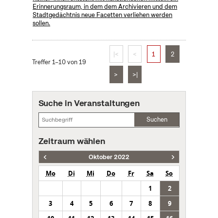
Erinnerungsraum, in dem dem Archivieren und dem
Stadtgedächtnis neue Facetten verliehen werden
sollen.
|<
<
1
2
Treffer 1–10 von 19
>
>|
Suche in Veranstaltungen
Suchen
Zeitraum wählen
Oktober 2022
Mo
Di
Mi
Do
Fr
Sa
So
1
2
3
4
5
6
7
8
9