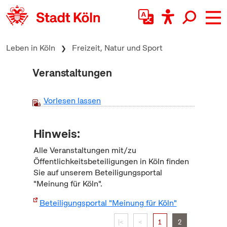
zum Inhalt springen
Leben in Köln
Freizeit, Natur und Sport
Veranstaltungen
Vorlesen lassen
Hinweis:
Alle Veranstaltungen mit/zu
Öffentlichkeitsbeteiligungen in Köln finden
Sie auf unserem Beteiligungsportal
"Meinung für Köln".
Beteiligungsportal "Meinung für Köln"
|<
<
1
2