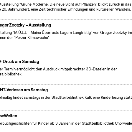
Ausstellung "Grüne Moderne. Die neue Sicht auf Pflanzen" blickt zurück in das
e 20. Jahrhundert, eine Zeit technischer Erfindungen und kulturellen Wandels.
egor Zootzky – Ausstellung
tellung "M.Ü.L.L – Meine Überreste Lagern Langfristig" von Gregor Zootzky i
en der "Porzer Klimawoche"
-Druck am Samstag
er Termin ermöglicht den Ausdruck mitgebrachter 3D-Dateien in der
ralbibliothek.
NT-Vorlesen am Samstag
lmäßig findet samstags in der Stadtteilbibliothek Kalk eine Kinderlesung statt
seWelten
erbuchgeschichten für Kinder ab 3 Jahren in der Stadtteilbibliothek Chorweile