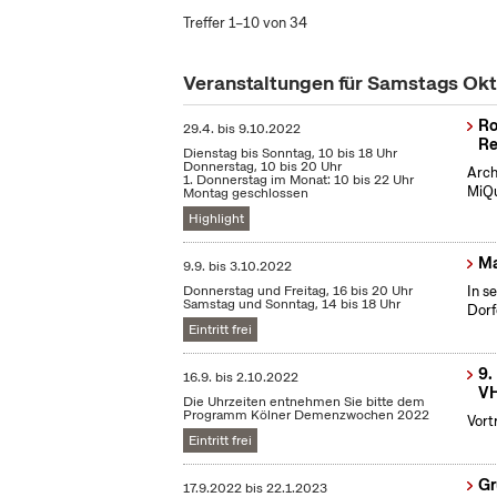
Treffer 1–10 von 34
Veranstaltungen für Samstags Ok
Ro
29.4.
bis
9.10.2022
Re
Dienstag bis Sonntag, 10 bis 18 Uhr
Donnerstag, 10 bis 20 Uhr
Arch
1. Donnerstag im Monat: 10 bis 22 Uhr
MiQu
Montag geschlossen
Highlight
Ma
9.9.
bis
3.10.2022
Donnerstag und Freitag, 16 bis 20 Uhr
In s
Samstag und Sonntag, 14 bis 18 Uhr
Dorf
Eintritt frei
9.
16.9.
bis
2.10.2022
VH
Die Uhrzeiten entnehmen Sie bitte dem
Programm Kölner Demenzwochen 2022
Vort
Eintritt frei
Gr
17.9.2022
bis
22.1.2023