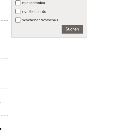
nur kostenlos
nur Highlights
Wochenendvorschau
Suchen
m
.
r.