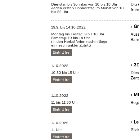
Dienstag bis Sonntag von 10 bis 18 Uhr
Die 
Jeden ersten Donnerstag im Monat von 10
früh
bis 22 Uhr
Gr
19.9.
bis
14.10.2022
Montag bis Freitag: 9 bis 18 Uhr
Auss
Samstag: 10 bis 14 Uhr
Rahm
(In den Herbstferien nachmittags
eingeschränkter Zutritt)
Eintritt frei
3D
1.10.2022
10:30 bis 15 Uhr
Dies
Zent
Eintritt frei
MI
1.10.2022
11 bis 11:30 Uhr
Rege
Eintritt frei
Le
1.10.2022
11 Uhr
Bild
Eintritt frei