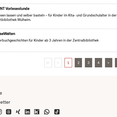
NT Vorlesestunde
esen lassen und selber basteln – für Kinder im Kita- und Grundschulalter in der
tbibliothek Mülheim.
seWelten
erbuchgeschichten für Kinder ab 3 Jahren in der Zentralbibliothek
|<
<
1
2
3
4
>
e
etter