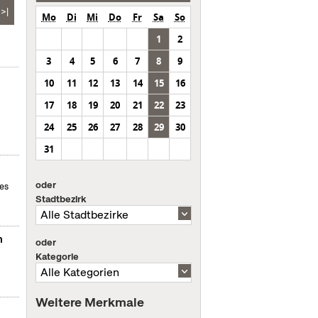
>|
Mo
Di
Mi
Do
Fr
Sa
So
1
2
3
4
5
6
7
8
9
10
11
12
13
14
15
16
17
18
19
20
21
22
23
24
25
26
27
28
29
30
31
oder
des
Stadtbezirk
m
oder
Kategorie
Weitere Merkmale