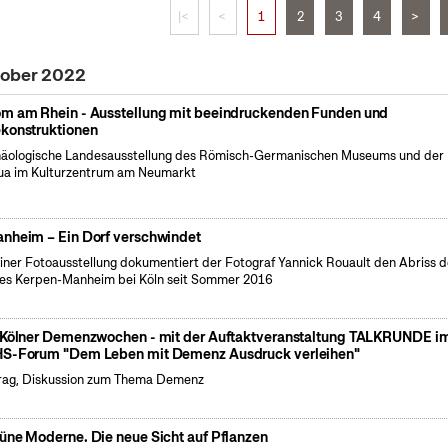
|<
<
1
2
3
4
>
tober 2022
m am Rhein - Ausstellung mit beeindruckenden Funden und
konstruktionen
äologische Landesausstellung des Römisch-Germanischen Museums und der
a im Kulturzentrum am Neumarkt
nheim – Ein Dorf verschwindet
einer Fotoausstellung dokumentiert der Fotograf Yannick Rouault den Abriss 
es Kerpen-Manheim bei Köln seit Sommer 2016
 Kölner Demenzwochen - mit der Auftaktveranstaltung TALKRUNDE i
S-Forum "Dem Leben mit Demenz Ausdruck verleihen"
rag, Diskussion zum Thema Demenz
üne Moderne. Die neue Sicht auf Pflanzen