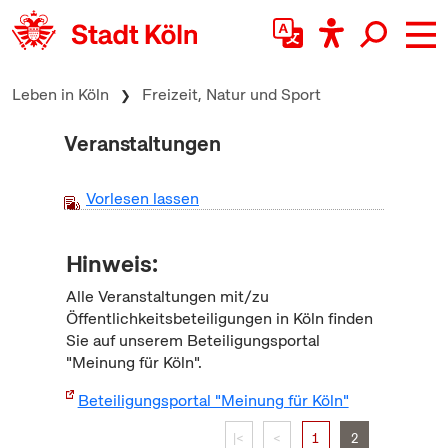
zum Inhalt springen
Leben in Köln
Freizeit, Natur und Sport
Veranstaltungen
Vorlesen lassen
Hinweis:
Alle Veranstaltungen mit/zu
Öffentlichkeitsbeteiligungen in Köln finden
Sie auf unserem Beteiligungsportal
"Meinung für Köln".
Beteiligungsportal "Meinung für Köln"
|<
<
1
2