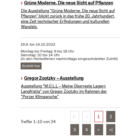
Grüne Moderne. Die neue Sicht auf Pflanzen
Die Ausstellung "Grüne Moderne. Die neue Sicht auf
Pflanzen" blickt zurück in das frühe 20. Jahrhundert,
eine Zeit technischer Erfindungen und kulturellen
Wandels.
19.9.
bis
14.10.2022
Montag bis Freitag: 9 bis 18 Uhr
Samstag: 10 bis 14 Uhr
(In den Herbstferien nachmittags eingeschränkter Zutritt)
Eintritt frei
Gregor Zootzky – Ausstellung
Ausstellung "M.Ü.L.L – Meine Überreste Lagern
Langfristig" von Gregor Zootzky im Rahmen der
"Porzer Klimawoche"
|<
<
1
2
Treffer 1–10 von 34
3
4
>
>|