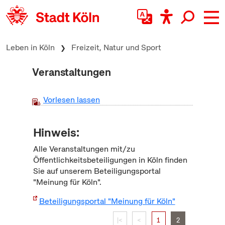
zum Inhalt springen
Leben in Köln
Freizeit, Natur und Sport
Veranstaltungen
Vorlesen lassen
Hinweis:
Alle Veranstaltungen mit/zu
Öffentlichkeitsbeteiligungen in Köln finden
Sie auf unserem Beteiligungsportal
"Meinung für Köln".
Beteiligungsportal "Meinung für Köln"
|<
<
1
2