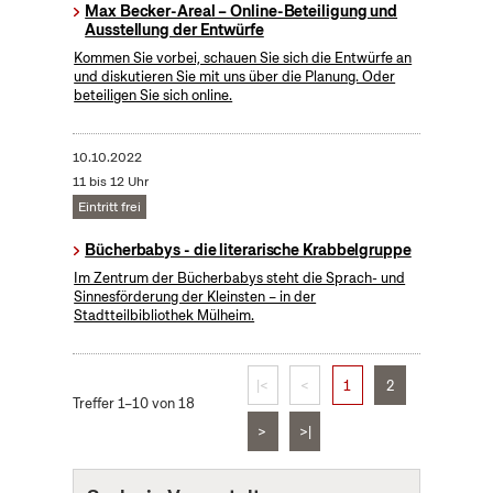
Max Becker-Areal – Online-Beteiligung und
Ausstellung der Entwürfe
Kommen Sie vorbei, schauen Sie sich die Entwürfe an
und diskutieren Sie mit uns über die Planung. Oder
beteiligen Sie sich online.
10.10.2022
11 bis 12 Uhr
Eintritt frei
Bücherbabys - die literarische Krabbelgruppe
Im Zentrum der Bücherbabys steht die Sprach- und
Sinnesförderung der Kleinsten – in der
Stadtteilbibliothek Mülheim.
|<
<
1
2
Treffer 1–10 von 18
>
>|