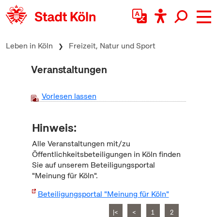
zum Inhalt springen
Leben in Köln
Freizeit, Natur und Sport
Veranstaltungen
Vorlesen lassen
Hinweis:
Alle Veranstaltungen mit/zu
Öffentlichkeitsbeteiligungen in Köln finden
Sie auf unserem Beteiligungsportal
"Meinung für Köln".
Beteiligungsportal "Meinung für Köln"
|<
<
1
2