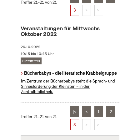
Treffer 21–21 von 21
3
>
>|
Veranstaltungen für Mittwochs
Oktober 2022
26.10.2022
10:15 bis 10:45 Uhr
Eintritt frei
Bücherbabys - die literarische Krabbelgruppe
Im Zentrum der Bücherbabys steht die Sprach- und
Sinnesförderung der Kleinsten – in der
Zentralbibliothek.
|<
<
1
2
Treffer 21–21 von 21
3
>
>|