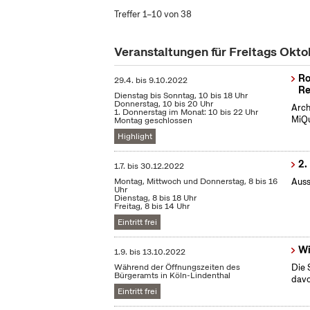
Treffer 1–10 von 38
Veranstaltungen für Freitags Okt
Ro
29.4.
bis
9.10.2022
Re
Dienstag bis Sonntag, 10 bis 18 Uhr
Donnerstag, 10 bis 20 Uhr
Arch
1. Donnerstag im Monat: 10 bis 22 Uhr
MiQu
Montag geschlossen
Highlight
2.
1.7.
bis
30.12.2022
Montag, Mittwoch und Donnerstag, 8 bis 16
Auss
Uhr
Dienstag, 8 bis 18 Uhr
Freitag, 8 bis 14 Uhr
Eintritt frei
Wi
1.9.
bis
13.10.2022
Während der Öffnungszeiten des
Die 
Bürgeramts in Köln-Lindenthal
dav
Eintritt frei