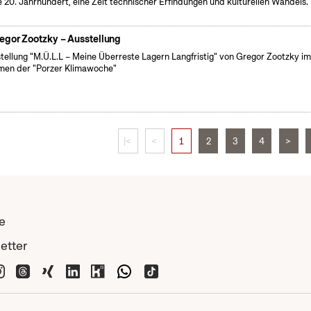
e 20. Jahrhundert, eine Zeit technischer Erfindungen und kulturellen Wandels.
egor Zootzky – Ausstellung
tellung "M.Ü.L.L – Meine Überreste Lagern Langfristig" von Gregor Zootzky i
en der "Porzer Klimawoche"
|<
<
1
2
3
4
>
e
etter