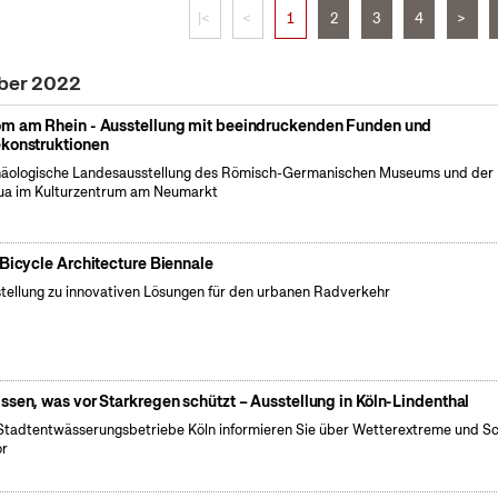
|<
<
1
2
3
4
>
ober 2022
m am Rhein - Ausstellung mit beeindruckenden Funden und
konstruktionen
äologische Landesausstellung des Römisch-Germanischen Museums und der
a im Kulturzentrum am Neumarkt
 Bicycle Architecture Biennale
tellung zu innovativen Lösungen für den urbanen Radverkehr
ssen, was vor Starkregen schützt – Ausstellung in Köln-Lindenthal
Stadtentwässerungsbetriebe Köln informieren Sie über Wetterextreme und S
or