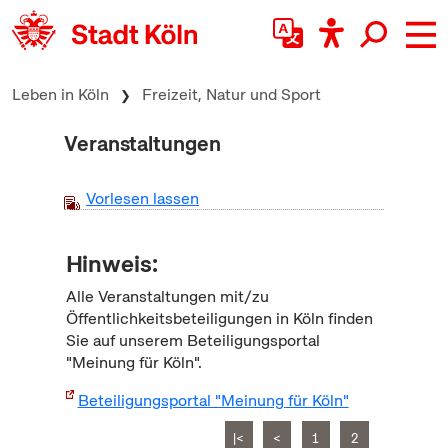
zum Inhalt springen
Leben in Köln
Freizeit, Natur und Sport
Veranstaltungen
Vorlesen lassen
Hinweis:
Alle Veranstaltungen mit/zu
Öffentlichkeitsbeteiligungen in Köln finden
Sie auf unserem Beteiligungsportal
"Meinung für Köln".
Beteiligungsportal "Meinung für Köln"
|<
<
1
2