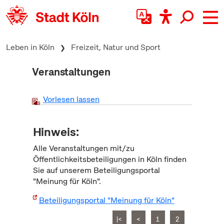
zum Inhalt springen
Leben in Köln
Freizeit, Natur und Sport
Veranstaltungen
Vorlesen lassen
Hinweis:
Alle Veranstaltungen mit/zu
Öffentlichkeitsbeteiligungen in Köln finden
Sie auf unserem Beteiligungsportal
"Meinung für Köln".
Beteiligungsportal "Meinung für Köln"
|<
<
1
2