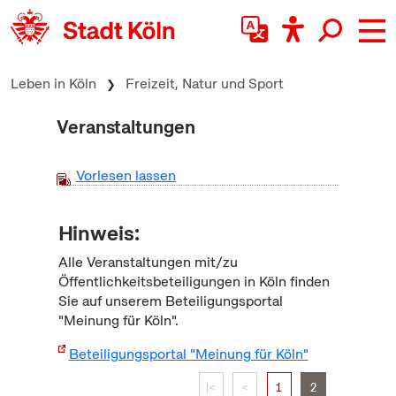
zum Inhalt springen
Leben in Köln
Freizeit, Natur und Sport
Veranstaltungen
Vorlesen lassen
Hinweis:
Alle Veranstaltungen mit/zu
Öffentlichkeitsbeteiligungen in Köln finden
Sie auf unserem Beteiligungsportal
"Meinung für Köln".
Beteiligungsportal "Meinung für Köln"
|<
<
1
2