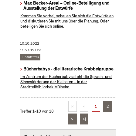
Max Becker-Areal – Online-Beteiligung und
Ausstellung der Entwürfe
Kommen Sie vorbei, schauen Sie sich die Entwürfe an
und diskutieren Sie mit uns über die Planung. Oder
beteiligen Sie sich online.
10.10.2022
11 bis 12 Uhr
Eintritt frei
Bücherbabys - die literarische Krabbelgruppe
Im Zentrum der Bücherbabys steht die Sprach- und
Sinnesförderung der Kleinsten – in der
Stadtteilbibliothek Mülheim.
|<
<
1
2
Treffer 1–10 von 18
>
>|