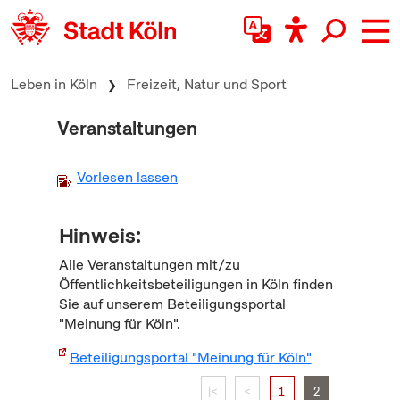
zum Inhalt springen
Leben in Köln
Freizeit, Natur und Sport
Veranstaltungen
Vorlesen lassen
Hinweis:
Alle Veranstaltungen mit/zu
Öffentlichkeitsbeteiligungen in Köln finden
Sie auf unserem Beteiligungsportal
"Meinung für Köln".
Beteiligungsportal "Meinung für Köln"
|<
<
1
2