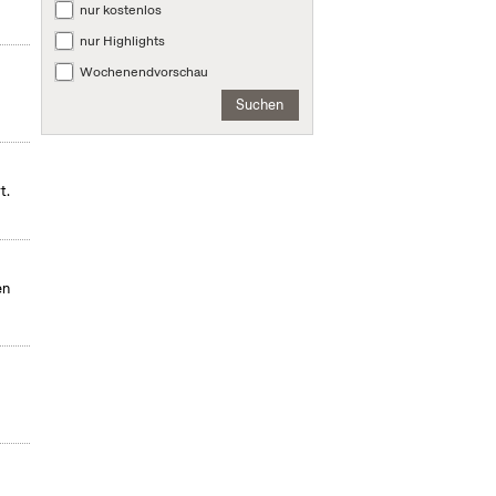
nur kostenlos
nur Highlights
Wochenendvorschau
Suchen
t.
en