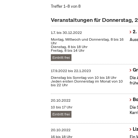
Treffer 1–8 von 8
Veranstaltungen für Donnerstag, 
2.
1.7.
bis
30.12.2022
Montag, Mittwoch und Donnerstag, 8 bis 16
Auss
Uhr
Dienstag, 8 bis 18 Uhr
Freitag, 8 bis 14 Uhr
Eintritt frei
Gr
17.9.2022
bis
22.1.2023
Dienstag bis Sonntag von 10 bis 18 Uhr
Die 
Jeden ersten Donnerstag im Monat von 10
früh
bis 22 Uhr
Bo
20.10.2022
10 bis 17 Uhr
Die 
Karr
Eintritt frei
Li
20.10.2022
16 bis 18 Uhr
Ein 