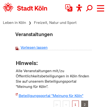
zum Inhalt springen
Leben in Köln
Freizeit, Natur und Sport
Veranstaltungen
Vorlesen lassen
Hinweis:
Alle Veranstaltungen mit/zu
Öffentlichkeitsbeteiligungen in Köln finden
Sie auf unserem Beteiligungsportal
"Meinung für Köln".
Beteiligungsportal "Meinung für Köln"
|<
<
1
2