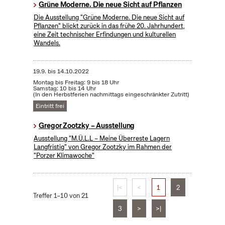
Grüne Moderne. Die neue Sicht auf Pflanzen
Die Ausstellung "Grüne Moderne. Die neue Sicht auf
Pflanzen" blickt zurück in das frühe 20. Jahrhundert,
eine Zeit technischer Erfindungen und kulturellen
Wandels.
19.9.
bis
14.10.2022
Montag bis Freitag: 9 bis 18 Uhr
Samstag: 10 bis 14 Uhr
(In den Herbstferien nachmittags eingeschränkter Zutritt)
Eintritt frei
Gregor Zootzky – Ausstellung
Ausstellung "M.Ü.L.L – Meine Überreste Lagern
Langfristig" von Gregor Zootzky im Rahmen der
"Porzer Klimawoche"
|<
<
1
2
Treffer 1–10 von 21
3
>
>|