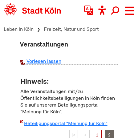
zum Inhalt springen
Leben in Köln
Freizeit, Natur und Sport
Veranstaltungen
Vorlesen lassen
Hinweis:
Alle Veranstaltungen mit/zu
Öffentlichkeitsbeteiligungen in Köln finden
Sie auf unserem Beteiligungsportal
"Meinung für Köln".
Beteiligungsportal "Meinung für Köln"
|<
<
1
2