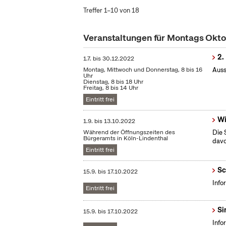
Treffer 1–10 von 18
Veranstaltungen für Montags Okt
2.
1.7.
bis
30.12.2022
Montag, Mittwoch und Donnerstag, 8 bis 16
Auss
Uhr
Dienstag, 8 bis 18 Uhr
Freitag, 8 bis 14 Uhr
Eintritt frei
Wi
1.9.
bis
13.10.2022
Während der Öffnungszeiten des
Die 
Bürgeramts in Köln-Lindenthal
dav
Eintritt frei
Sc
15.9.
bis
17.10.2022
Info
Eintritt frei
Si
15.9.
bis
17.10.2022
Info