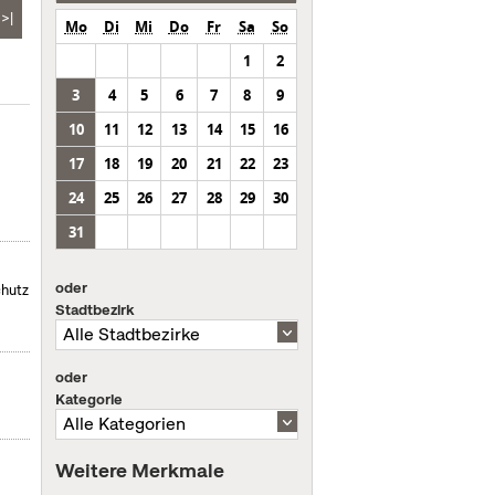
>|
Mo
Di
Mi
Do
Fr
Sa
So
1
2
3
4
5
6
7
8
9
10
11
12
13
14
15
16
17
18
19
20
21
22
23
24
25
26
27
28
29
30
31
oder
chutz
Stadtbezirk
oder
Kategorie
Weitere Merkmale