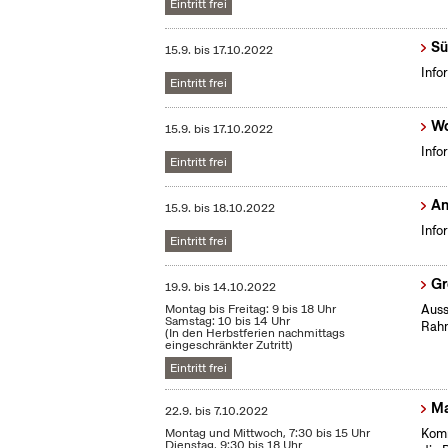
Eintritt frei
Sü
15.9.
bis
17.10.2022
Info
Eintritt frei
Wo
15.9.
bis
17.10.2022
Info
Eintritt frei
An
15.9.
bis
18.10.2022
Info
Eintritt frei
Gr
19.9.
bis
14.10.2022
Montag bis Freitag: 9 bis 18 Uhr
Auss
Samstag: 10 bis 14 Uhr
Rahm
(In den Herbstferien nachmittags
eingeschränkter Zutritt)
Eintritt frei
Ma
22.9.
bis
7.10.2022
Montag und Mittwoch, 7:30 bis 15 Uhr
Komm
Dienstag, 9:30 bis 18 Uhr