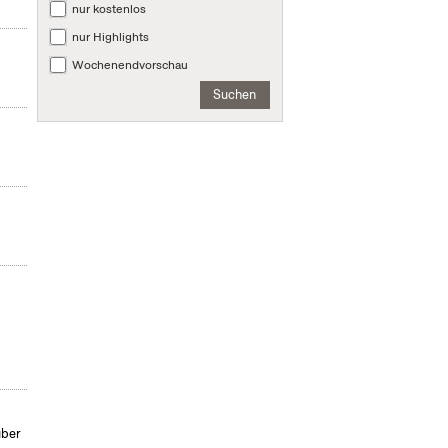
nur kostenlos
nur Highlights
Wochenendvorschau
Suchen
m
über