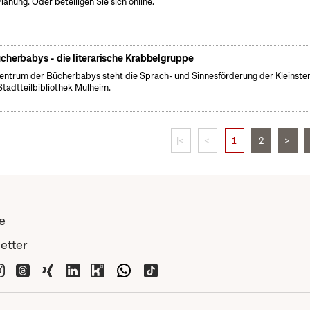
Planung. Oder beteiligen Sie sich online.
cherbabys - die literarische Krabbelgruppe
entrum der Bücherbabys steht die Sprach- und Sinnesförderung der Kleinsten
Stadtteilbibliothek Mülheim.
|<
<
1
2
>
e
etter