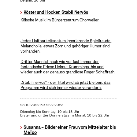
Beginn: 20 Uhr
Köster und Hocker: Stabil Nervös
Kölsche Musik im Bürgerzentrum Chorweiler.
Jedes Haltbarkeitsdatum ignorierende Spielfreude,
Melancholie, etwas Zorn und gehöriger Humor sind
vorhanden.
Dritter Mann ist nach wie vor fast immer der
fantastische Friese Helmut Krumminga, hin und
wieder auch der genauso grandiose Roger Schaffrath.
„Stabil nervös“ - der Titel wird ab jetzt bleiben, das
Programm wird sich immer wieder verändern.
28.10.2022
bis
26.2.2023
Dienstag bis Sonntag, 10 bis 18 Uhr
Erster und dritter Donnerstag im Monat, 10 bis 22 Uhr
Susanna – Bilder einer Frau vom Mittelalter bis
MeToo