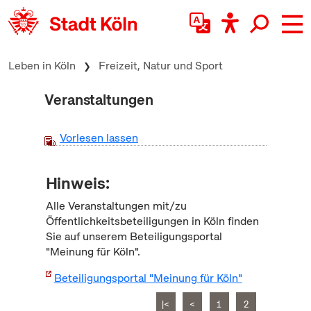
zum Inhalt springen
Leben in Köln
Freizeit, Natur und Sport
Veranstaltungen
Vorlesen lassen
Hinweis:
Alle Veranstaltungen mit/zu
Öffentlichkeitsbeteiligungen in Köln finden
Sie auf unserem Beteiligungsportal
"Meinung für Köln".
Beteiligungsportal "Meinung für Köln"
|<
<
1
2