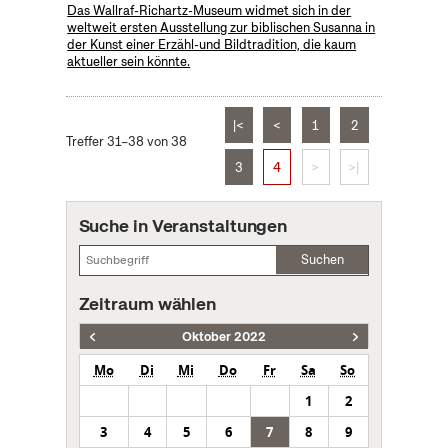
Das Wallraf-Richartz-Museum widmet sich in der
weltweit ersten Ausstellung zur biblischen Susanna in
der Kunst einer Erzähl-und Bildtradition, die kaum
aktueller sein könnte.
|<
<
1
2
Treffer 31–38 von 38
3
4
>
>|
Suche in Veranstaltungen
Suchen
Zeitraum wählen
Oktober 2022
Mo
Di
Mi
Do
Fr
Sa
So
1
2
3
4
5
6
7
8
9