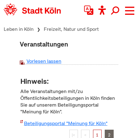
zum Inhalt springen
Leben in Köln
Freizeit, Natur und Sport
Veranstaltungen
Vorlesen lassen
Hinweis:
Alle Veranstaltungen mit/zu
Öffentlichkeitsbeteiligungen in Köln finden
Sie auf unserem Beteiligungsportal
"Meinung für Köln".
Beteiligungsportal "Meinung für Köln"
|<
<
1
2