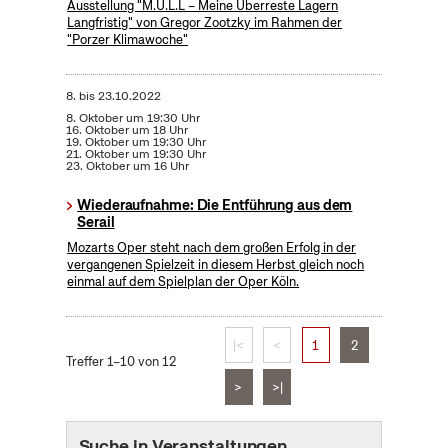
Ausstellung "M.Ü.L.L – Meine Überreste Lagern
Langfristig" von Gregor Zootzky im Rahmen der
"Porzer Klimawoche"
8.
bis
23.10.2022
8. Oktober um 19:30 Uhr
16. Oktober um 18 Uhr
19. Oktober um 19:30 Uhr
21. Oktober um 19:30 Uhr
23. Oktober um 16 Uhr
Wiederaufnahme: Die Entführung aus dem
Serail
Mozarts Oper steht nach dem großen Erfolg in der
vergangenen Spielzeit in diesem Herbst gleich noch
einmal auf dem Spielplan der Oper Köln.
|<
<
1
2
Treffer 1–10 von 12
>
>|
Suche in Veranstaltungen