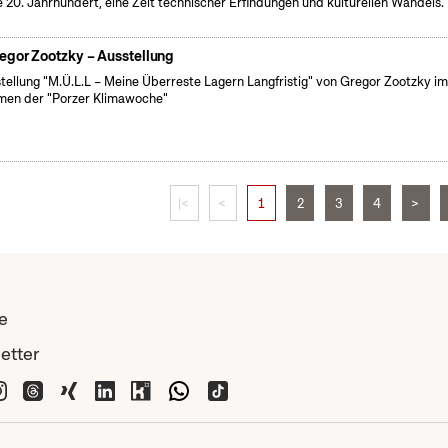
e 20. Jahrhundert, eine Zeit technischer Erfindungen und kulturellen Wandels.
egor Zootzky – Ausstellung
tellung "M.Ü.L.L – Meine Überreste Lagern Langfristig" von Gregor Zootzky i
en der "Porzer Klimawoche"
|<
<
1
2
3
4
>
e
etter