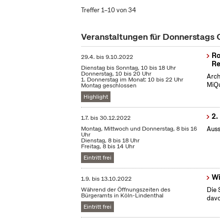
Treffer 1–10 von 34
Veranstaltungen für Donnerstags
Ro
29.4.
bis
9.10.2022
Re
Dienstag bis Sonntag, 10 bis 18 Uhr
Donnerstag, 10 bis 20 Uhr
Arch
1. Donnerstag im Monat: 10 bis 22 Uhr
MiQu
Montag geschlossen
Highlight
2.
1.7.
bis
30.12.2022
Montag, Mittwoch und Donnerstag, 8 bis 16
Auss
Uhr
Dienstag, 8 bis 18 Uhr
Freitag, 8 bis 14 Uhr
Eintritt frei
Wi
1.9.
bis
13.10.2022
Während der Öffnungszeiten des
Die 
Bürgeramts in Köln-Lindenthal
dav
Eintritt frei