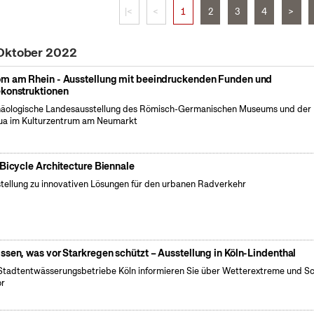
|<
<
1
2
3
4
>
 Oktober 2022
m am Rhein - Ausstellung mit beeindruckenden Funden und
konstruktionen
äologische Landesausstellung des Römisch-Germanischen Museums und der
a im Kulturzentrum am Neumarkt
 Bicycle Architecture Biennale
tellung zu innovativen Lösungen für den urbanen Radverkehr
ssen, was vor Starkregen schützt – Ausstellung in Köln-Lindenthal
Stadtentwässerungsbetriebe Köln informieren Sie über Wetterextreme und S
or