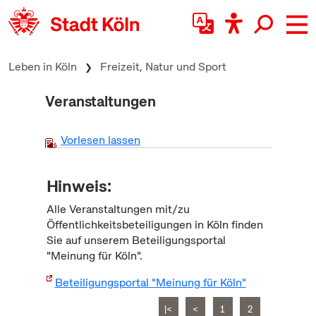
zum Inhalt springen
Leben in Köln
Freizeit, Natur und Sport
Veranstaltungen
Vorlesen lassen
Hinweis:
Alle Veranstaltungen mit/zu
Öffentlichkeitsbeteiligungen in Köln finden
Sie auf unserem Beteiligungsportal
"Meinung für Köln".
Beteiligungsportal "Meinung für Köln"
|<
<
1
2