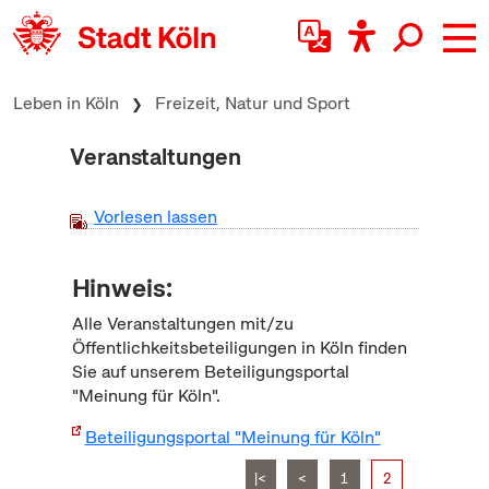
zum Inhalt springen
Leben in Köln
Freizeit, Natur und Sport
Veranstaltungen
Vorlesen lassen
Hinweis:
Alle Veranstaltungen mit/zu
Öffentlichkeitsbeteiligungen in Köln finden
Sie auf unserem Beteiligungsportal
"Meinung für Köln".
Beteiligungsportal "Meinung für Köln"
|<
<
1
2