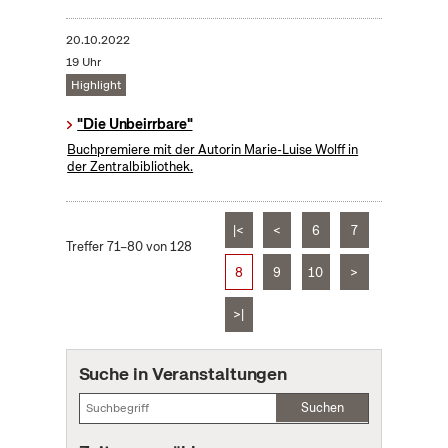
20.10.2022
19 Uhr
Highlight
"Die Unbeirrbare"
Buchpremiere mit der Autorin Marie-Luise Wolff in
der Zentralbibliothek.
|<
<
6
7
Treffer 71–80 von 128
8
9
10
>
>|
Suche in Veranstaltungen
Suchen