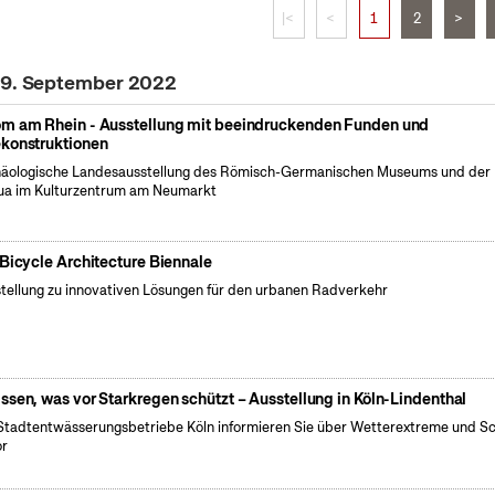
|<
<
1
2
>
 29. September 2022
m am Rhein - Ausstellung mit beeindruckenden Funden und
konstruktionen
äologische Landesausstellung des Römisch-Germanischen Museums und der
a im Kulturzentrum am Neumarkt
 Bicycle Architecture Biennale
tellung zu innovativen Lösungen für den urbanen Radverkehr
ssen, was vor Starkregen schützt – Ausstellung in Köln-Lindenthal
Stadtentwässerungsbetriebe Köln informieren Sie über Wetterextreme und S
or