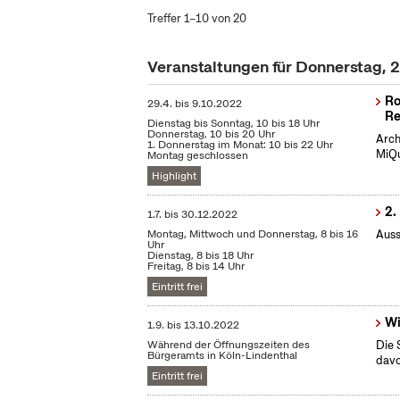
Treffer 1–10 von 20
Veranstaltungen für Donnerstag,
Ro
29.4.
bis
9.10.2022
Re
Dienstag bis Sonntag, 10 bis 18 Uhr
Donnerstag, 10 bis 20 Uhr
Arch
1. Donnerstag im Monat: 10 bis 22 Uhr
MiQu
Montag geschlossen
Highlight
2.
1.7.
bis
30.12.2022
Montag, Mittwoch und Donnerstag, 8 bis 16
Auss
Uhr
Dienstag, 8 bis 18 Uhr
Freitag, 8 bis 14 Uhr
Eintritt frei
Wi
1.9.
bis
13.10.2022
Während der Öffnungszeiten des
Die 
Bürgeramts in Köln-Lindenthal
dav
Eintritt frei