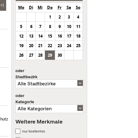
>|
Mo
Di
Mi
Do
Fr
Sa
So
1
2
3
4
5
6
7
8
9
10
11
12
13
14
15
16
17
18
19
20
21
22
23
24
25
26
27
28
29
30
oder
Stadtbezirk
oder
Kategorie
chutz
Weitere Merkmale
nur kostenlos