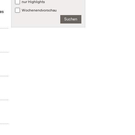
nur Highlights
Wochenendvorschau
des
Suchen