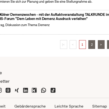
rmieren Sie sich zur Planung und geben Sie eine Stellungnahme ab.
 Kölner Demenzwochen - mit der Auftaktveranstaltung TALKRUNDE i
S-Forum "Dem Leben mit Demenz Ausdruck verleihen"
rag, Diskussion zum Thema Demenz
|<
<
1
2
>
e
etter
heit
Gebärdensprache
Leichte Sprache
Sitemap