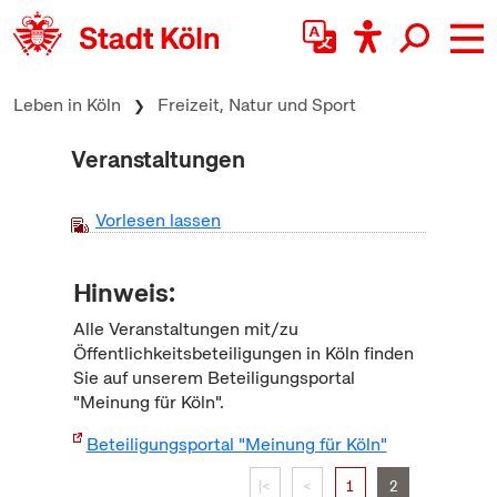
zum Inhalt springen
Leben in Köln
Freizeit, Natur und Sport
Veranstaltungen
Vorlesen lassen
Hinweis:
Alle Veranstaltungen mit/zu
Öffentlichkeitsbeteiligungen in Köln finden
Sie auf unserem Beteiligungsportal
"Meinung für Köln".
Beteiligungsportal "Meinung für Köln"
|<
<
1
2