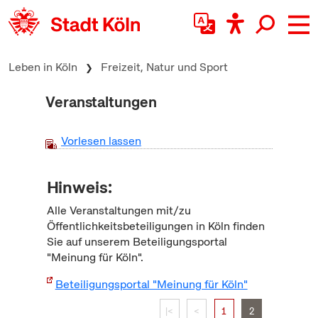
zum Inhalt springen
Leben in Köln
Freizeit, Natur und Sport
Veranstaltungen
Vorlesen lassen
Hinweis:
Alle Veranstaltungen mit/zu
Öffentlichkeitsbeteiligungen in Köln finden
Sie auf unserem Beteiligungsportal
"Meinung für Köln".
Beteiligungsportal "Meinung für Köln"
|<
<
1
2