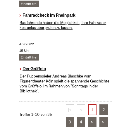
Eintritt frei
Fahrradcheck im Rheinpark
Radfahrende haben die Möglichkeit, ihre Fahrräder
kostenlos überprüfen zu lassen.
4.9.2022
15 Uhr
Eintritt frei
Der Grüffelo
Der Puppenspieler Andreas Blaschke vom
Figurentheater Köln spielt die spannende Geschichte
vom Grüffelo. Im Rahmen von "Sonntags in der
Bibliothek".
|<
<
1
2
Treffer 1–10 von 35
3
4
>
>|