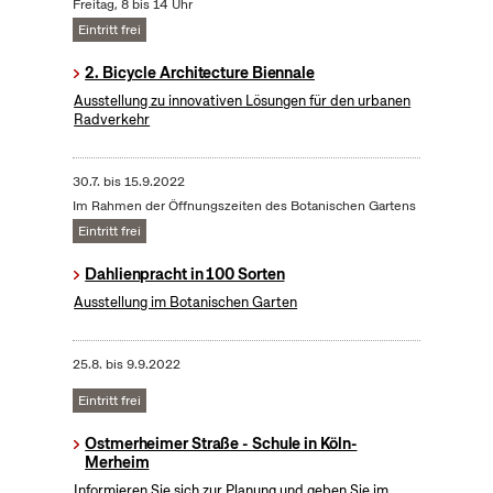
Freitag, 8 bis 14 Uhr
Eintritt frei
2. Bicycle Architecture Biennale
Ausstellung zu innovativen Lösungen für den urbanen
Radverkehr
30.7.
bis
15.9.2022
Im Rahmen der Öffnungszeiten des Botanischen Gartens
Eintritt frei
Dahlienpracht in 100 Sorten
Ausstellung im Botanischen Garten
25.8.
bis
9.9.2022
Eintritt frei
Ostmerheimer Straße - Schule in Köln-
Merheim
Informieren Sie sich zur Planung und geben Sie im