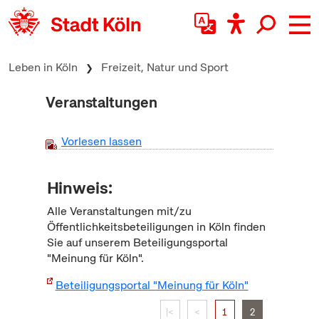
zum Inhalt springen
Leben in Köln
Freizeit, Natur und Sport
Veranstaltungen
Vorlesen lassen
Hinweis:
Alle Veranstaltungen mit/zu
Öffentlichkeitsbeteiligungen in Köln finden
Sie auf unserem Beteiligungsportal
"Meinung für Köln".
Beteiligungsportal "Meinung für Köln"
|<
<
1
2