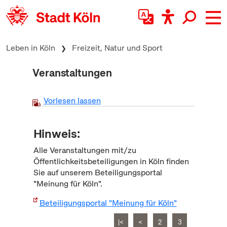
zum Inhalt springen
Leben in Köln
Freizeit, Natur und Sport
Veranstaltungen
Vorlesen lassen
Hinweis:
Alle Veranstaltungen mit/zu
Öffentlichkeitsbeteiligungen in Köln finden
Sie auf unserem Beteiligungsportal
"Meinung für Köln".
Beteiligungsportal "Meinung für Köln"
|<
<
2
3