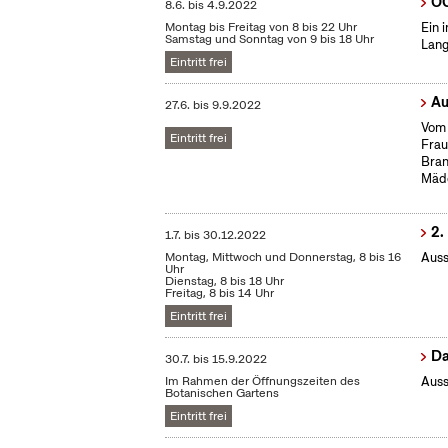
OC
8.6.
bis
4.9.2022
Montag bis Freitag von 8 bis 22 Uhr
Ein 
Samstag und Sonntag von 9 bis 18 Uhr
Lang
Eintritt frei
Au
27.6.
bis
9.9.2022
Vom 
Eintritt frei
Frau
Bran
Mäd
2.
1.7.
bis
30.12.2022
Montag, Mittwoch und Donnerstag, 8 bis 16
Auss
Uhr
Dienstag, 8 bis 18 Uhr
Freitag, 8 bis 14 Uhr
Eintritt frei
Da
30.7.
bis
15.9.2022
Im Rahmen der Öffnungszeiten des
Auss
Botanischen Gartens
Eintritt frei