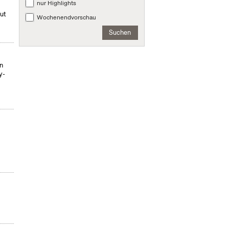
nur Highlights
mut
Wochenendvorschau
Suchen
on
y-