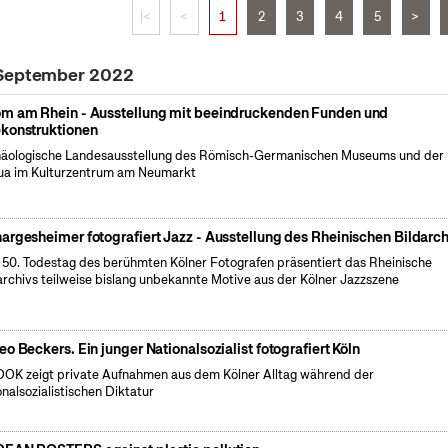
|<
<
1
2
3
4
5
>
 September 2022
m am Rhein - Ausstellung mit beeindruckenden Funden und
konstruktionen
äologische Landesausstellung des Römisch-Germanischen Museums und der
a im Kulturzentrum am Neumarkt
argesheimer fotografiert Jazz - Ausstellung des Rheinischen Bildarch
50. Todestag des berühmten Kölner Fotografen präsentiert das Rheinische
archivs teilweise bislang unbekannte Motive aus der Kölner Jazzszene
eo Beckers. Ein junger Nationalsozialist fotografiert Köln
OK zeigt private Aufnahmen aus dem Kölner Alltag während der
onalsozialistischen Diktatur