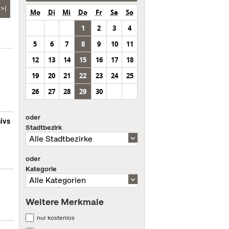
>|
Mo
Di
Mi
Do
Fr
Sa
So
1
2
3
4
5
6
7
8
9
10
11
12
13
14
15
16
17
18
19
20
21
22
23
24
25
26
27
28
29
30
oder
ivs
Stadtbezirk
oder
Kategorie
Weitere Merkmale
nur kostenlos