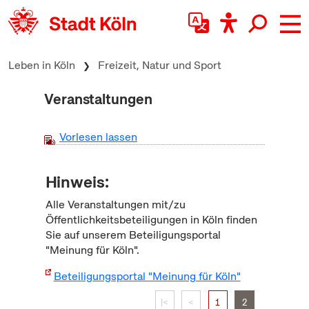
zum Inhalt springen
Leben in Köln
Freizeit, Natur und Sport
Veranstaltungen
Vorlesen lassen
Hinweis:
Alle Veranstaltungen mit/zu
Öffentlichkeitsbeteiligungen in Köln finden
Sie auf unserem Beteiligungsportal
"Meinung für Köln".
Beteiligungsportal "Meinung für Köln"
|<
<
1
2