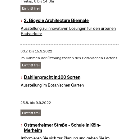
Freitag, 8 bis 14 Uhr
Eintritt frei
2. Bicycle Architecture Biennale
Ausstellung zu innovativen Lösungen für den urbanen
Radverkehr
30.7.
bis
15.9.2022
Im Rahmen der Öffnungszeiten des Botanischen Gartens
Eintritt frei
Dahlienpracht in 100 Sorten
Ausstellung im Botanischen Garten
25.8.
bis
9.9.2022
Eintritt frei
Ostmerheimer Straße - Schule in Köln-
Merheim
Informieren Sie sich zur Planung und geben Sie im