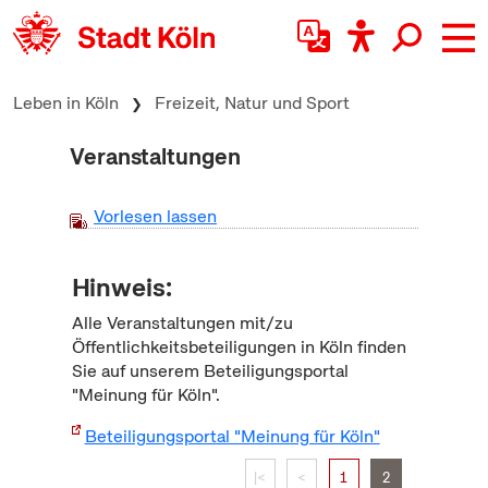
zum Inhalt springen
Leben in Köln
Freizeit, Natur und Sport
Veranstaltungen
Vorlesen lassen
Hinweis:
Alle Veranstaltungen mit/zu
Öffentlichkeitsbeteiligungen in Köln finden
Sie auf unserem Beteiligungsportal
"Meinung für Köln".
Beteiligungsportal "Meinung für Köln"
|<
<
1
2